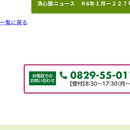
洗心園ニュース Ｒ6年１月ー２２７
一覧に戻る