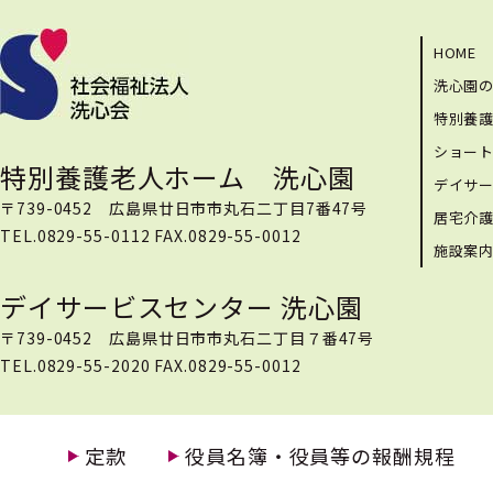
HOME
洗心園
特別養
ショー
特別養護老人ホーム 洗心園
デイサ
〒739-0452 広島県廿日市市丸石二丁目7番47号
居宅介
TEL.0829-55-0112 FAX.0829-55-0012
施設案
デイサービスセンター 洗心園
〒739-0452 広島県廿日市市丸石二丁目７番47号
TEL.0829-55-2020 FAX.0829-55-0012
定款
役員名簿・役員等の報酬規程