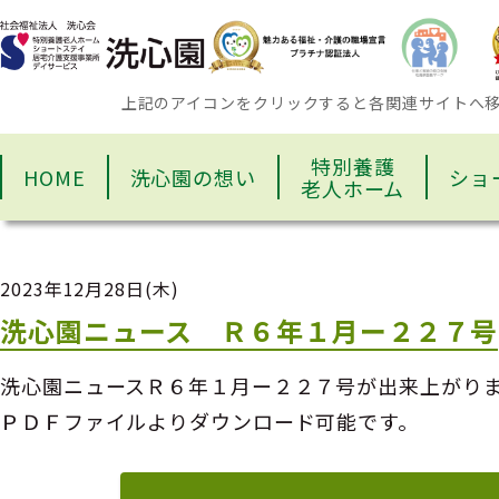
上記のアイコンをクリックすると各関連サイトへ
特別養護
HOME
洗心園の想い
ショ
老人ホーム
2023年12月28日(木)
洗心園ニュース Ｒ６年１月ー２２７号
洗心園ニュースＲ６年１月ー２２７号が出来上がり
ＰＤＦファイルよりダウンロード可能です。