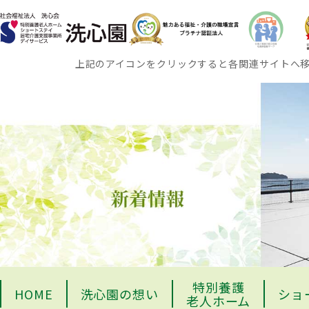
上記のアイコンをクリックすると各関連サイトへ
特別養護
HOME
洗心園の想い
ショ
老人ホーム