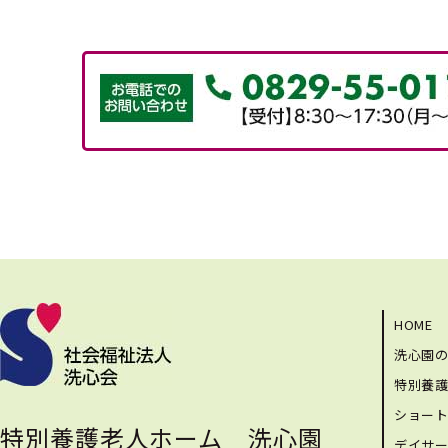
HOME
洗心園
特別養
ショー
特別養護老人ホーム 洗心園
デイサ