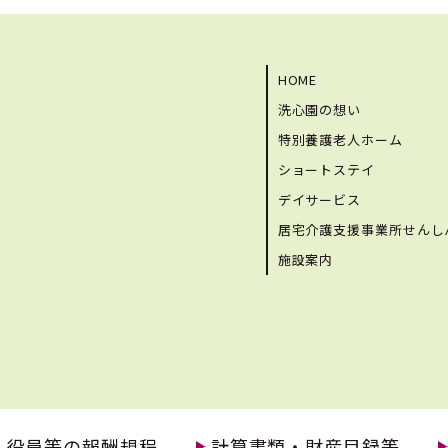
HOME
洗心園の想い
特別養護老人ホーム
ショートステイ
デイサービス
居宅介護支援事業所せんし
施設案内
・役員等の報酬規程
計算書類・財産目録等