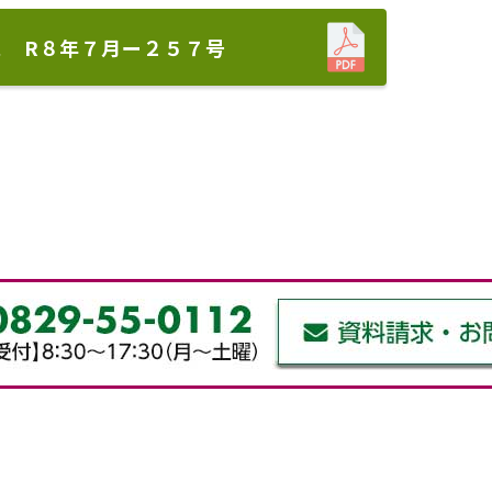
ス R８年７月ー２５７号