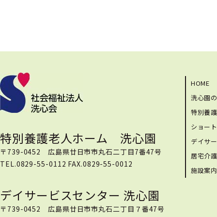
HOME
洗心園
特別養
ショー
特別養護老人ホーム 洗心園
デイサ
〒739-0452 広島県廿日市市丸石二丁目7番47号
居宅介
TEL.0829-55-0112 FAX.0829-55-0012
施設案
デイサービスセンター 洗心園
〒739-0452 広島県廿日市市丸石二丁目７番47号