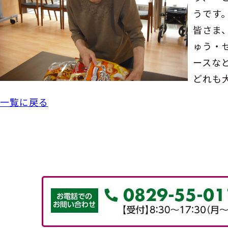
うです
皆さま
ゅう・
ースな
どれも
一覧に戻る