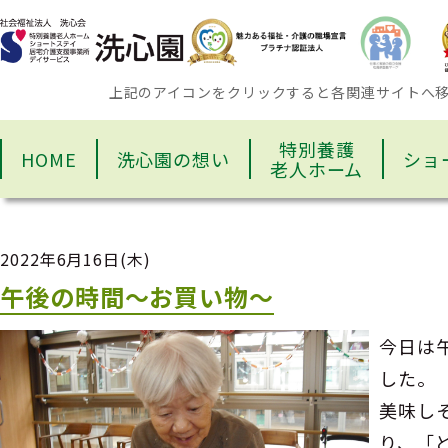
上記のアイコンをクリックすると各関連サイトへ
特別養護
HOME
洗心園の想い
ショ
老人ホーム
2022年6月16日(木)
午後の時間～お買い物～
今日は
した。
美味し
り、「