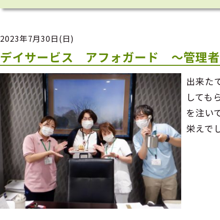
2023年7月30日(日)
デイサービス アフォガード ～管理
出来た
しても
を注い
栄えで