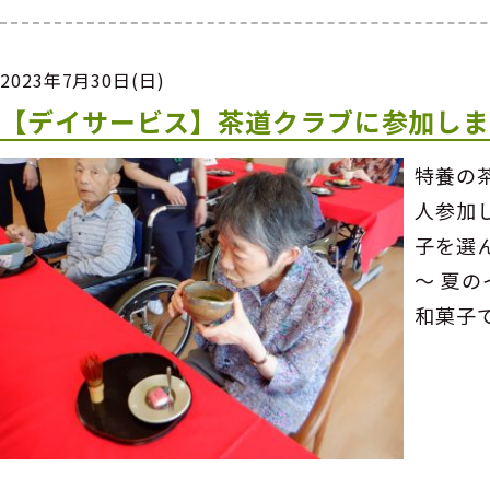
2023年7月30日(日)
【デイサービス】茶道クラブに参加し
特養の
人参加
子を選
～ 夏
和菓子