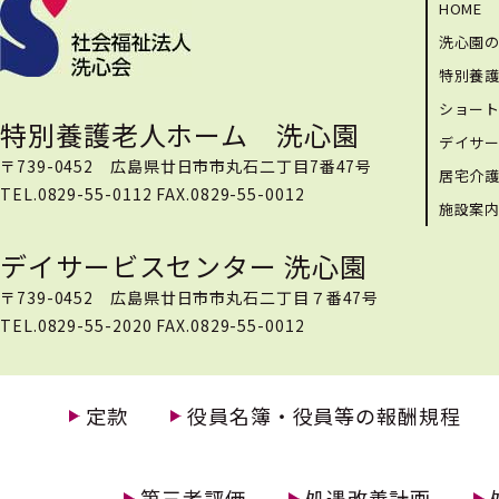
HOME
洗心園
特別養
ショー
特別養護老人ホーム 洗心園
デイサ
〒739-0452 広島県廿日市市丸石二丁目7番47号
居宅介
TEL.0829-55-0112 FAX.0829-55-0012
施設案
デイサービスセンター 洗心園
〒739-0452 広島県廿日市市丸石二丁目７番47号
TEL.0829-55-2020 FAX.0829-55-0012
定款
役員名簿・役員等の報酬規程
第三者評価
処遇改善計画