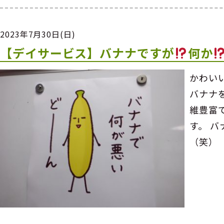
2023年7月30日(日)
【デイサービス】バナナですが
何か
かわい
バナナ
維豊富
す。 
（笑）