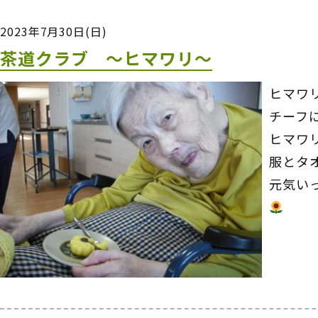
2023年7月30日(日)
茶道クラブ ～ヒマワリ～
ヒマワ
チーフ
ヒマワ
服とタ
元気い