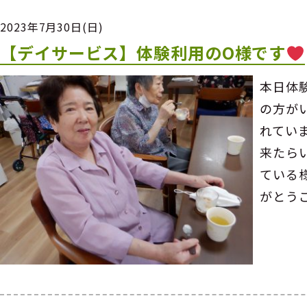
2023年7月30日(日)
【デイサービス】体験利用のO様です
本日体
の方が
れてい
来たら
ている
がとう