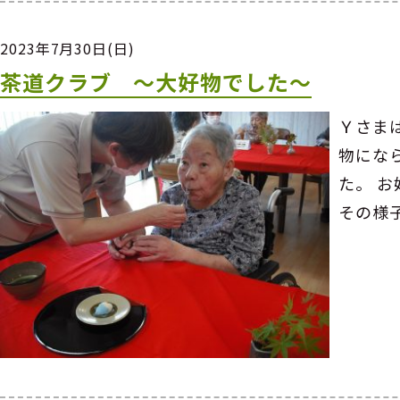
2023年7月30日(日)
茶道クラブ ～大好物でした～
Ｙさま
物にな
た。 
その様