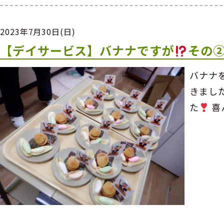
2023年7月30日(日)
【デイサービス】バナナですが
その
バナナ
きまし
た
喜