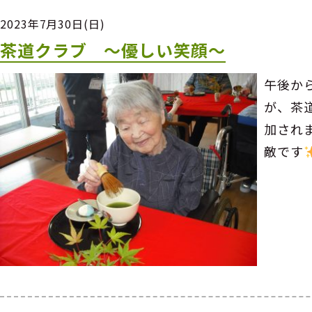
2023年7月30日(日)
茶道クラブ ～優しい笑顔～
午後か
が、茶
加され
敵です