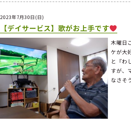
2023年7月30日(日)
【デイサービス】歌がお上手です
木曜日
ケが大
と『わ
すが、
なさそ