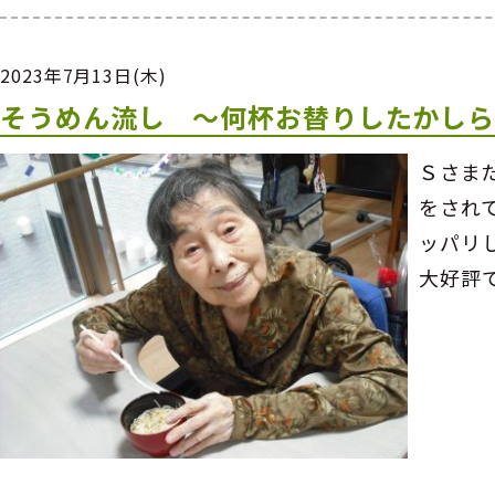
2023年7月13日(木)
そうめん流し ～何杯お替りしたかし
Ｓさま
をされ
ッパリ
大好評