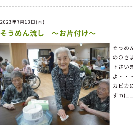
2023年7月13日(木)
そうめん流し ～お片付け～
そうめ
のＯさ
下さい
よ・・
カピカ
すm(__