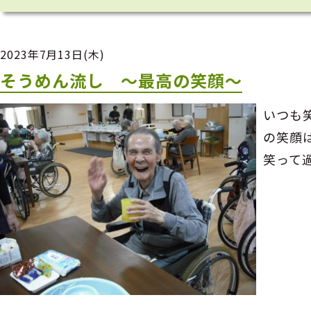
2023年7月13日(木)
そうめん流し ～最高の笑顔～
いつも
の笑顔
笑って