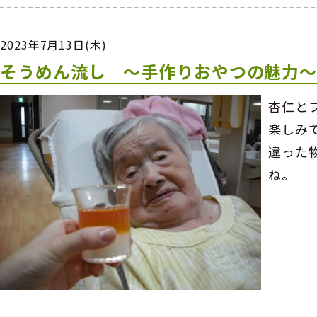
2023年7月13日(木)
そうめん流し ～手作りおやつの魅力
杏仁と
楽しみ
違った
ね。