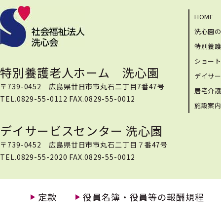
HOME
洗心園
特別養
ショー
特別養護老人ホーム 洗心園
デイサ
〒739-0452 広島県廿日市市丸石二丁目7番47号
居宅介
TEL.0829-55-0112 FAX.0829-55-0012
施設案
デイサービスセンター 洗心園
〒739-0452 広島県廿日市市丸石二丁目７番47号
TEL.0829-55-2020 FAX.0829-55-0012
定款
役員名簿・役員等の報酬規程