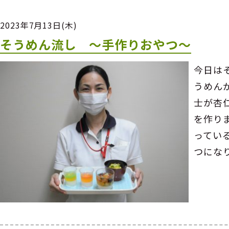
2023年7月13日(木)
そうめん流し ～手作りおやつ～
今日は
うめん
士が杏
を作り
ってい
つにな