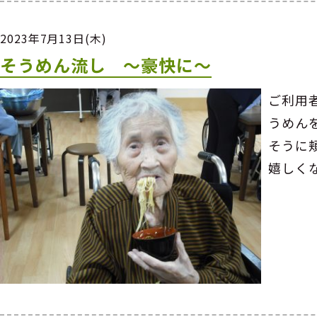
2023年7月13日(木)
そうめん流し ～豪快に～
ご利用
うめん
そうに
嬉しく