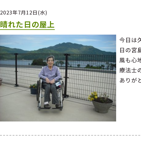
2023年7月12日(水)
晴れた日の屋上
今日は
日の宮
風も心
療法士
ありが