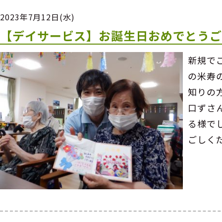
2023年7月12日(水)
【デイサービス】お誕生日おめでとう
新規で
の米寿
知りの
口ずさ
る様で
ごしく