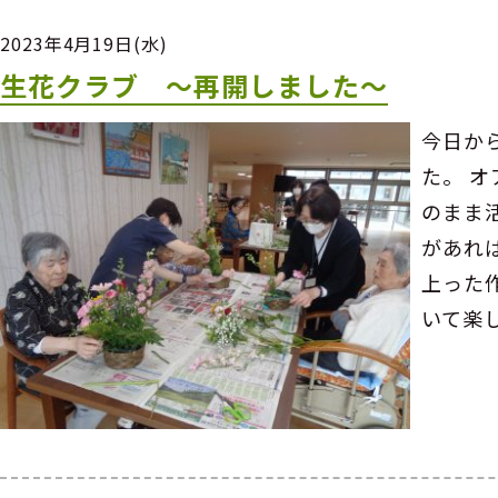
2023年4月19日(水)
生花クラブ ～再開しました～
今日か
た。 
のまま
があれ
上った
いて楽