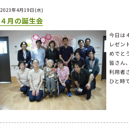
2023年4月19日(水)
４月の誕生会
今日は
レゼン
めでと
皆さん
利用者
ひと時