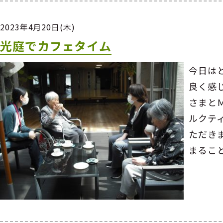
2023年4月20日(木)
光庭でカフェタイム
今日は
良く感
さまと
ルクテ
ただき
まるこ