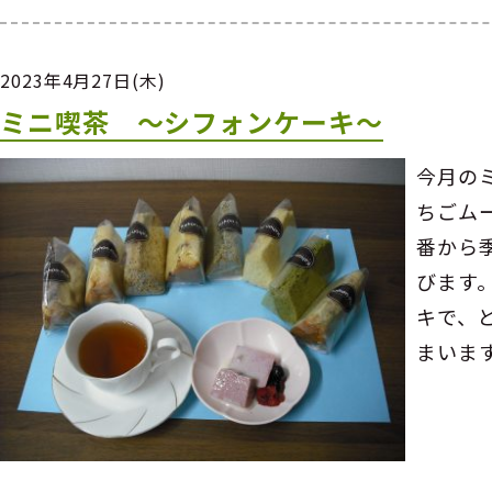
2023年4月27日(木)
ミニ喫茶 ～シフォンケーキ～
今月の
ちごム
番から
びます
キで、
まいま