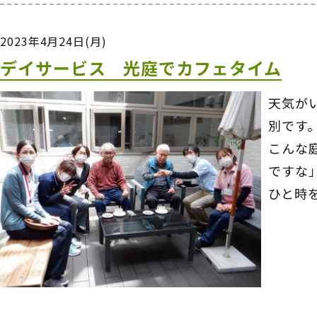
2023年4月24日(月)
デイサービス 光庭でカフェタイム
天気が
別です
こんな
ですな
ひと時