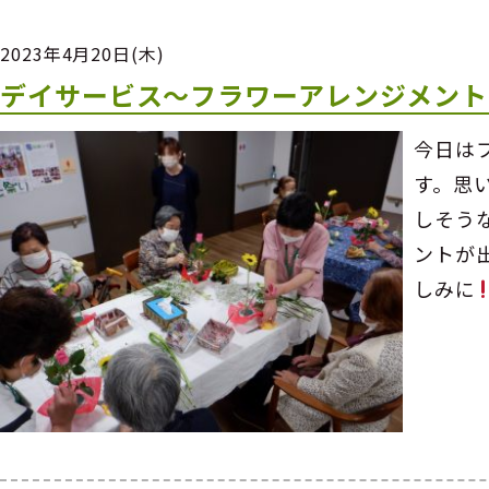
2023年4月20日(木)
デイサービス～フラワーアレンジメント
今日は
す。思
しそう
ントが
しみに