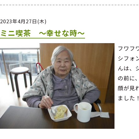
2023年4月27日(木)
ミニ喫茶 ～幸せな時～
フワフ
シフォ
んは、
の前に
顔が見
ました