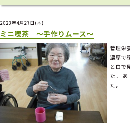
2023年4月27日(木)
ミニ喫茶 ～手作りムース～
管理栄
濃厚で
と白で
た。 
た。