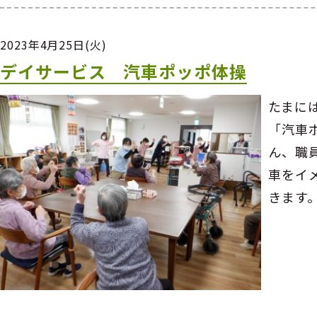
2023年4月25日(火)
デイサービス 汽車ポッポ体操
たまに
「汽車
ん、職
車をイ
きます