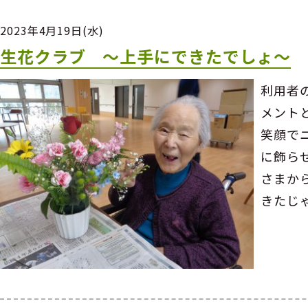
2023年4月19日(水)
生花クラブ ～上手にできたでしょ～
利用者
メント
笑顔で
に飾ら
さまか
きたじ