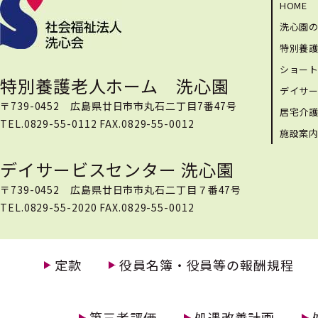
HOME
洗心園
特別養
ショー
特別養護老人ホーム 洗心園
デイサ
〒739-0452 広島県廿日市市丸石二丁目7番47号
居宅介
TEL.0829-55-0112 FAX.0829-55-0012
施設案
デイサービスセンター 洗心園
〒739-0452 広島県廿日市市丸石二丁目７番47号
TEL.0829-55-2020 FAX.0829-55-0012
定款
役員名簿・役員等の報酬規程
第三者評価
処遇改善計画