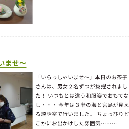
いませ～
「いらっしゃいませ～」本日のお茶子
さんは、男女２名ずつが抜擢されまし
た！ いつもとは違う和服姿でおもて
し・・・ 今年は３階の海と宮島が見
る談話室で行いました。 ちょっぴり
こかにお出かけした雰囲気………