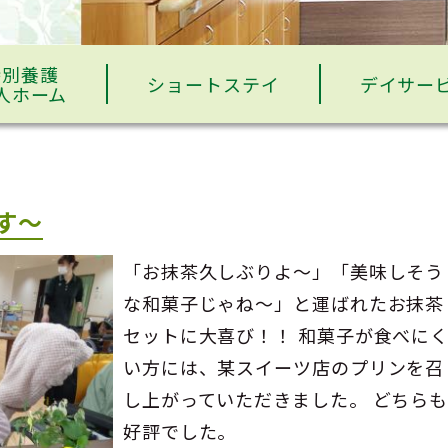
特別養護
ショートステイ
デイサー
人ホーム
す～
「お抹茶久しぶりよ～」「美味しそう
な和菓子じゃね～」と運ばれたお抹茶
セットに大喜び！！ 和菓子が食べに
い方には、某スイーツ店のプリンを召
し上がっていただきました。 どちら
好評でした。