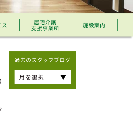
居宅介護
ビス
施設案内
支援事業所
過去のスタッフブログ
月を選択
)
と
お