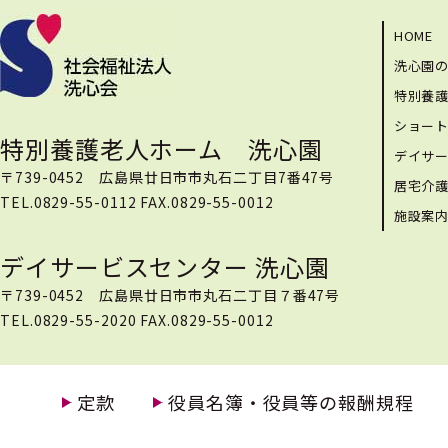
HOME
洗心園
特別養
ショー
特別養護老人ホーム 洗心園
デイサ
〒739-0452 広島県廿日市市丸石二丁目7番47号
居宅介
TEL.0829-55-0112 FAX.0829-55-0012
施設案
デイサービスセンター 洗心園
〒739-0452 広島県廿日市市丸石二丁目７番47号
TEL.0829-55-2020 FAX.0829-55-0012
定款
役員名簿・役員等の報酬規程