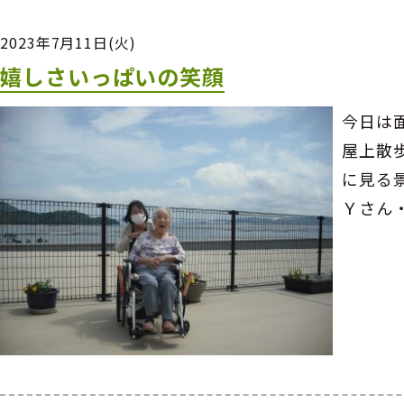
2023年7月11日(火)
嬉しさいっぱいの笑顔
今日は
屋上散
に見る
Ｙさん