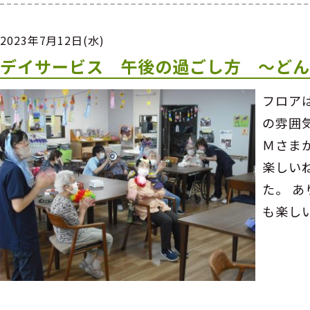
2023年7月12日(水)
デイサービス 午後の過ごし方 ～ど
フロア
の雰囲
Ｍさま
楽しい
た。 
も楽し