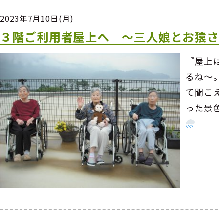
2023年7月10日(月)
３階ご利用者屋上へ ～三人娘とお猿
『屋上
るね～
て聞こ
った景