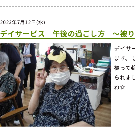
2023年7月12日(水)
デイサービス 午後の過ごし方 ～被
デイサ
ます。
被って
られま
ね☆