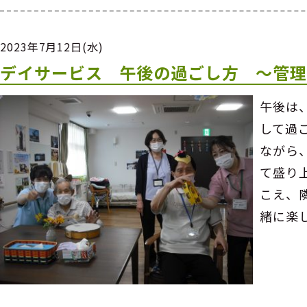
2023年7月12日(水)
デイサービス 午後の過ごし方 ～管
午後は
して過
ながら
て盛り
こえ、
緒に楽