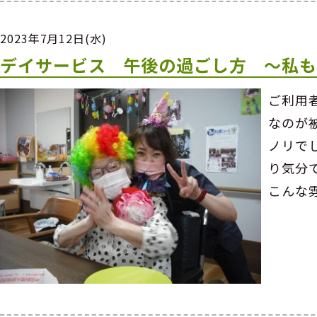
2023年7月12日(水)
デイサービス 午後の過ごし方 ～私
ご利用
なのが
ノリで
り気分
こんな