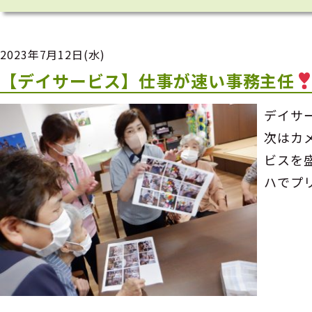
2023年7月12日(水)
【デイサービス】仕事が速い事務主任
デイサ
次はカ
ビスを
ハでプ