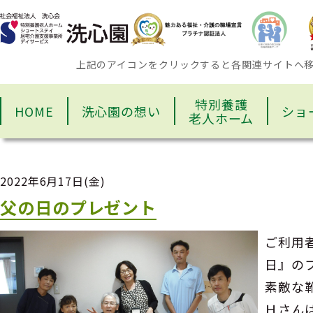
上記のアイコンをクリックすると各関連サイトへ
特別養護
HOME
洗心園の想い
ショ
老人ホーム
2022年6月17日(金)
父の日のプレゼント
ご利用
日』の
素敵な
Ｈさん