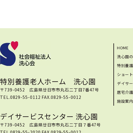
HOME
洗心園
特別養
ショー
特別養護老人ホーム 洗心園
デイサ
〒739-0452 広島県廿日市市丸石二丁目7番47号
居宅介
TEL.0829-55-0112 FAX.0829-55-0012
施設案
デイサービスセンター 洗心園
〒739-0452 広島県廿日市市丸石二丁目７番47号
TEL.0829-55-2020 FAX.0829-55-0012