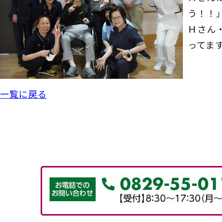
う！！
Ｈさん
ってま
一覧に戻る