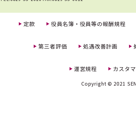
定款
役員名簿・役員等の報酬規程
第三者評価
処遇改善計画
運営規程
カスタマ
Copyright © 2021 SEN