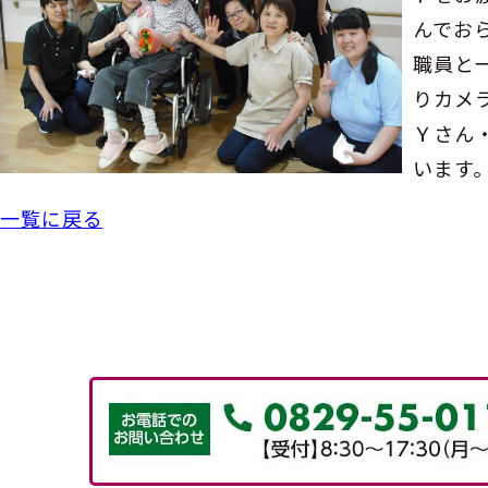
んでお
職員と
りカメ
Ｙさん
います
一覧に戻る