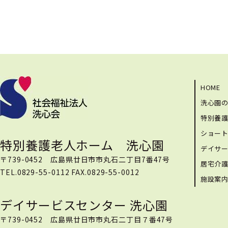
HOME
洗心園
特別養
ショー
特別養護老人ホーム 洗心園
デイサ
〒739-0452 広島県廿日市市丸石二丁目7番47号
居宅介
TEL.0829-55-0112 FAX.0829-55-0012
施設案
デイサービスセンター 洗心園
〒739-0452 広島県廿日市市丸石二丁目７番47号