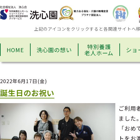
上記のアイコンをクリックすると各関連サイトへ
特別養護
HOME
洗心園の想い
ショ
老人ホーム
2022年6月17日(金)
誕生日のお祝い
ご利用
ました
「おめ
トをお