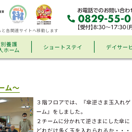
ると各関連サイトへ移動します
特別養護
ショートステイ
デイサー
人ホーム
ーム～
３階フロアでは、『傘逆さま玉入れゲ
ーム』をしました。
２チームに分かれて逆さまにした傘に
どれだけ多く玉を入れられるか・・・