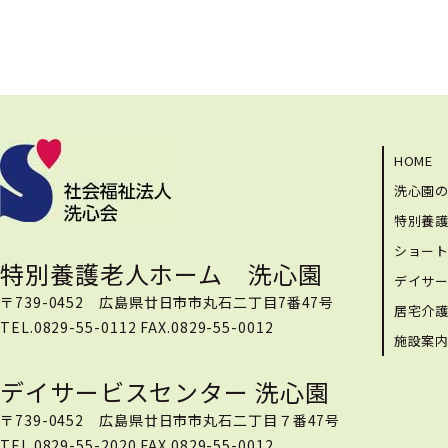
HOME
洗心園
特別養
ショー
特別養護老人ホーム 洗心園
デイサ
〒739-0452 広島県廿日市市丸石二丁目7番47号
居宅介
TEL.0829-55-0112 FAX.0829-55-0012
施設案
デイサービスセンター 洗心園
〒739-0452 広島県廿日市市丸石二丁目７番47号
TEL.0829-55-2020 FAX.0829-55-0012