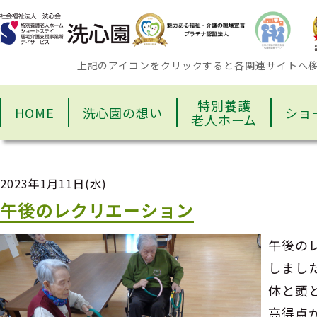
上記のアイコンをクリックすると各関連サイトへ
特別養護
HOME
洗心園の想い
ショ
老人ホーム
2023年1月11日(水)
午後のレクリエーション
午後の
しまし
体と頭
高得点