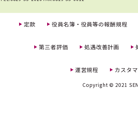
定款
役員名簿・役員等の報酬規程
第三者評価
処遇改善計画
運営規程
カスタマ
Copyright © 2021 SEN