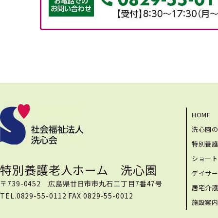
HOME
洗心園
特別養
ショー
特別養護老人ホーム 洗心園
デイサ
〒739-0452 広島県廿日市市丸石二丁目7番47号
居宅介
TEL.0829-55-0112 FAX.0829-55-0012
施設案