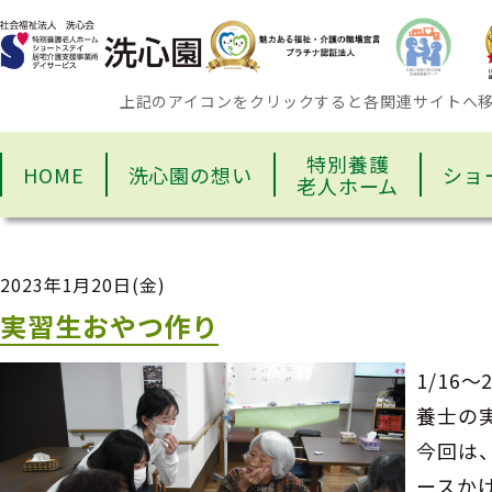
上記のアイコンをクリックすると各関連サイトへ
特別養護
HOME
洗心園の想い
ショ
老人ホーム
2023年1月20日(金)
実習生おやつ作り
1/16
養士の
今回は
ースか