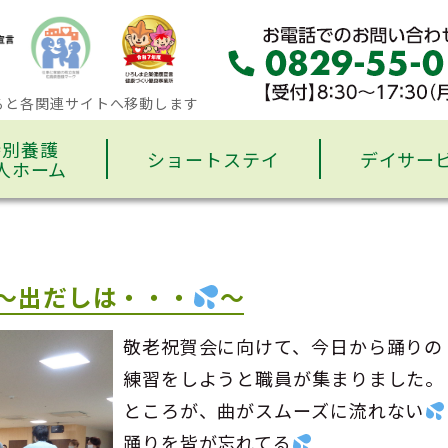
ると各関連サイトへ移動します
特別養護
ショートステイ
デイサー
人ホーム
～出だしは・・・
～
敬老祝賀会に向けて、今日から踊りの
練習をしようと職員が集まりました。
ところが、曲がスムーズに流れない
踊りを皆が忘れてる