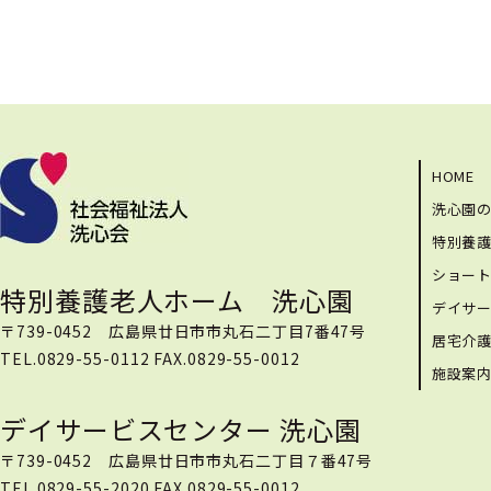
HOME
洗心園
特別養
ショー
特別養護老人ホーム 洗心園
デイサ
〒739-0452 広島県廿日市市丸石二丁目7番47号
居宅介
TEL.0829-55-0112 FAX.0829-55-0012
施設案
デイサービスセンター 洗心園
〒739-0452 広島県廿日市市丸石二丁目７番47号
TEL.0829-55-2020 FAX.0829-55-0012