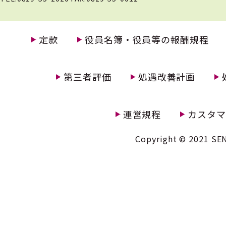
定款
役員名簿・役員等の報酬規程
第三者評価
処遇改善計画
運営規程
カスタマ
Copyright © 2021 SEN