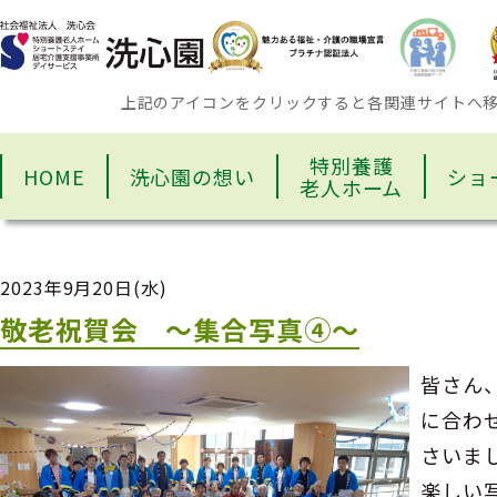
上記のアイコンをクリックすると各関連サイトへ
特別養護
HOME
洗心園の想い
ショ
老人ホーム
2023年9月20日(水)
敬老祝賀会 ～集合写真④～
皆さん
に合わ
さいま
楽しい