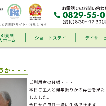
ると各関連サイトへ移動します
特別養護
ショートステイ
デイサー
人ホーム
うか・・・
ご利用者のＮ様・・・
本日ご主人と何年振りかの再会を果た
しました。
今日から毎日一緒に生活できます