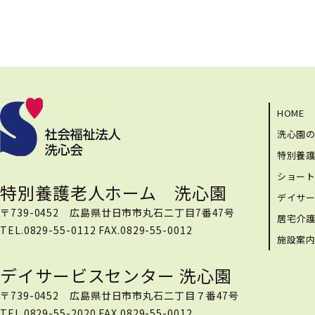
HOME
洗心園
特別養
ショー
特別養護老人ホーム 洗心園
デイサ
〒739-0452 広島県廿日市市丸石二丁目7番47号
居宅介
TEL.0829-55-0112 FAX.0829-55-0012
施設案
デイサービスセンター 洗心園
〒739-0452 広島県廿日市市丸石二丁目７番47号
TEL.0829-55-2020 FAX.0829-55-0012