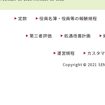
定款
役員名簿・役員等の報酬規程
第三者評価
処遇改善計画
運営規程
カスタマ
Copyright © 2021 SEN