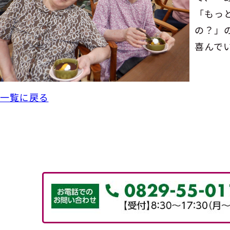
「もっ
の？」
喜んで
一覧に戻る