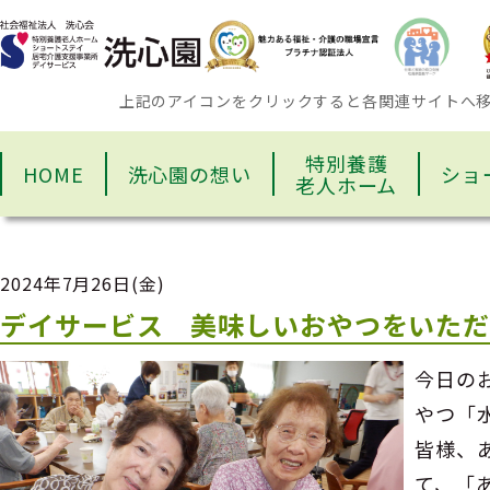
上記のアイコンをクリックすると各関連サイトへ
特別養護
HOME
洗心園の想い
ショ
老人ホーム
2024年7月26日(金)
デイサービス 美味しいおやつをいた
今日の
やつ「
皆様、
て、「