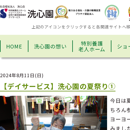
上記のアイコンをクリックすると各関連サイトへ
特別養護
HOME
洗心園の想い
ショ
老人ホーム
2024年8月11日(日)
【デイサービス】洗心園の夏祭り①
今日は
ちろん
ヨーヨ
みまし