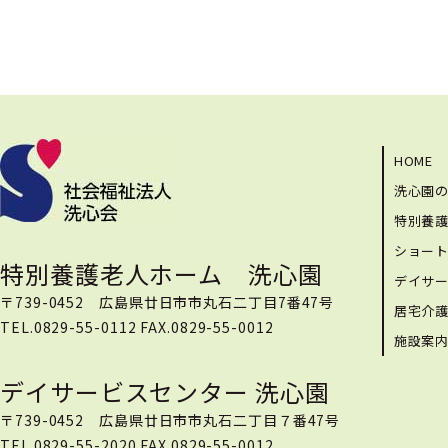
HOME
洗心園
特別養
ショー
特別養護老人ホーム 洗心園
デイサ
〒739-0452 広島県廿日市市丸石二丁目7番47号
居宅介
TEL.0829-55-0112 FAX.0829-55-0012
施設案
デイサービスセンター 洗心園
〒739-0452 広島県廿日市市丸石二丁目７番47号
TEL.0829-55-2020 FAX.0829-55-0012