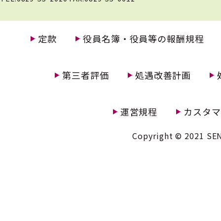
定款
役員名簿・役員等の報酬規程
第三者評価
処遇改善計画
運営規程
カスタマ
Copyright © 2021 SEN