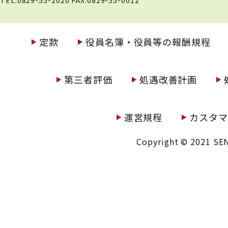
TEL.0829-55-2020 FAX.0829-55-0012
定款
役員名簿・役員等の報酬規程
第三者評価
処遇改善計画
運営規程
カスタマ
Copyright © 2021 SEN