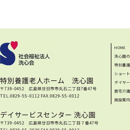
HOME
洗心園
特別養
ショー
特別養護老人ホーム 洗心園
デイサ
〒739-0452 広島県廿日市市丸石二丁目7番47号
居宅介
TEL.0829-55-0112 FAX.0829-55-0012
施設案
デイサービスセンター 洗心園
〒739-0452 広島県廿日市市丸石二丁目７番47号