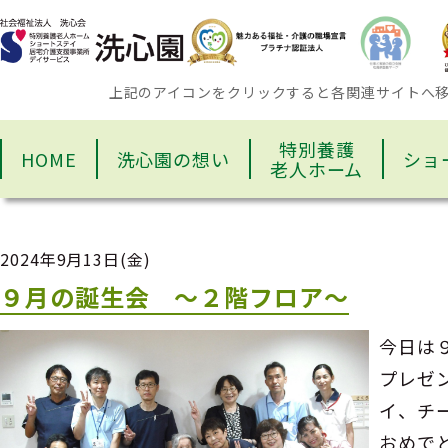
上記のアイコンをクリックすると各関連サイトへ
特別養護
HOME
洗心園の想い
ショ
老人ホーム
2024年9月13日(金)
９月の誕生会 ～２階フロア～
今日は
プレゼ
イ、チ
おめで