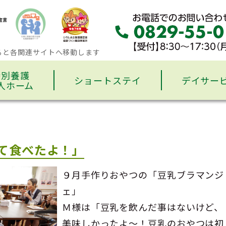
ると各関連サイトへ移動します
特別養護
ショートステイ
デイサー
人ホーム
て食べたよ！」
９月手作りおやつの「豆乳ブラマンジ
ェ」
Ｍ様は「豆乳を飲んだ事はないけど、
美味しかったよ～！豆乳のおやつは初