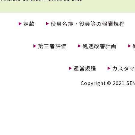
定款
役員名簿・役員等の報酬規程
第三者評価
処遇改善計画
運営規程
カスタマ
Copyright © 2021 SEN