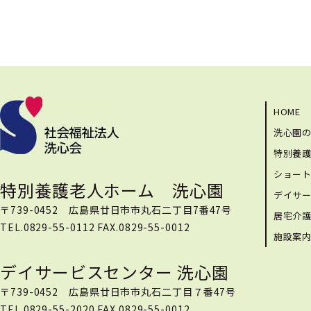
HOME
洗心園
特別養
ショー
特別養護老人ホーム 洗心園
デイサ
〒739-0452 広島県廿日市市丸石二丁目7番47号
居宅介
TEL.0829-55-0112 FAX.0829-55-0012
施設案
デイサービスセンター 洗心園
〒739-0452 広島県廿日市市丸石二丁目７番47号
TEL.0829-55-2020 FAX.0829-55-0012