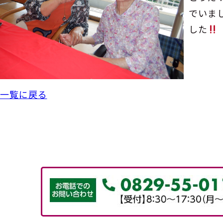
でいま
した
一覧に戻る