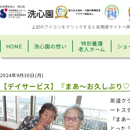
上記のアイコンをクリックすると各関連サイトへ
特別養護
HOME
洗心園の想い
ショ
老人ホーム
2024年9月30日(月)
【デイサービス】『まあ～お久しぶり
茶道ク
ートス
『まあ
とった