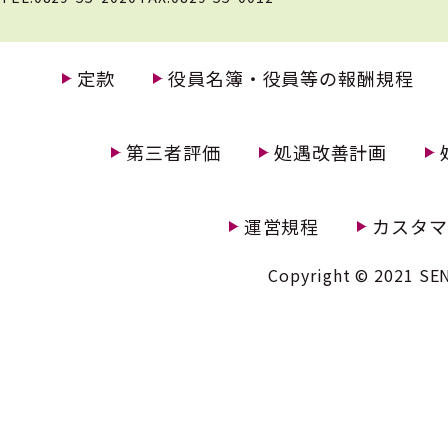
定款
役員名簿・役員等の報酬規程
第三者評価
処遇改善計画
運営規程
カスタマ
Copyright © 2021 SEN