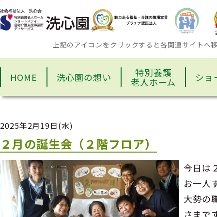
上記のアイコンをクリックすると各関連サイトへ
特別養護
HOME
洗心園の想い
ショ
老人ホーム
2025年2月19日(水)
２月の誕生会（２階フロア）
今日は
お一人
大勢の
さまで