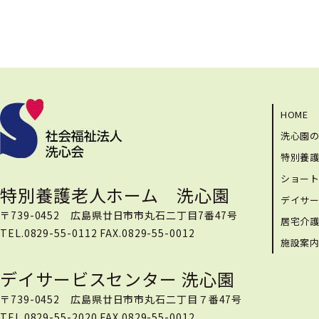
HOME
洗心園
特別養
ショー
特別養護老人ホーム 洗心園
デイサ
〒739-0452 広島県廿日市市丸石二丁目7番47号
居宅介
TEL.0829-55-0112 FAX.0829-55-0012
施設案
デイサービスセンター 洗心園
〒739-0452 広島県廿日市市丸石二丁目７番47号
TEL.0829-55-2020 FAX.0829-55-0012