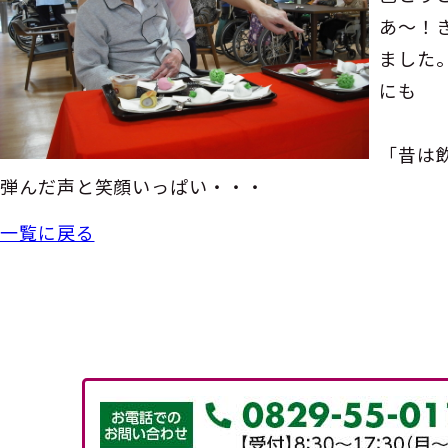
あ～！
ました
にも
「昔は
弾んだ声と笑顔いっぱい・・・
一覧に戻る