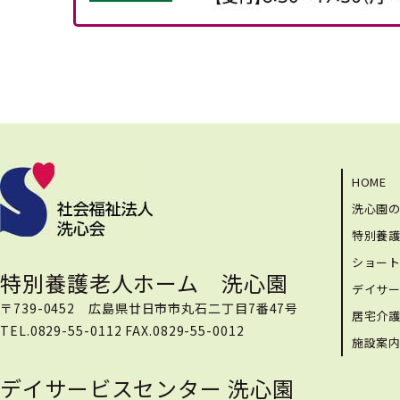
HOME
洗心園
特別養
ショー
特別養護老人ホーム 洗心園
デイサ
〒739-0452 広島県廿日市市丸石二丁目7番47号
居宅介
TEL.0829-55-0112 FAX.0829-55-0012
施設案
デイサービスセンター 洗心園