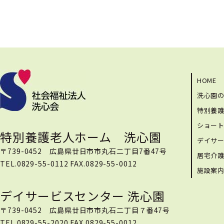
HOME
洗心園
特別養
ショー
特別養護老人ホーム 洗心園
デイサ
〒739-0452 広島県廿日市市丸石二丁目7番47号
居宅介
TEL.0829-55-0112 FAX.0829-55-0012
施設案
デイサービスセンター 洗心園
〒739-0452 広島県廿日市市丸石二丁目７番47号
TEL.0829-55-2020 FAX.0829-55-0012