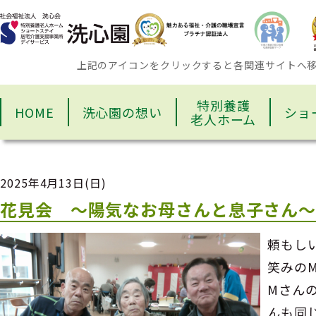
上記のアイコンをクリックすると各関連サイトへ
特別養護
HOME
洗心園の想い
ショ
老人ホーム
2025年4月13日(日)
花見会 ～陽気なお母さんと息子さん
頼もし
笑みの
Мさん
んも同