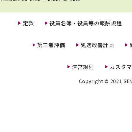
定款
役員名簿・役員等の報酬規程
第三者評価
処遇改善計画
運営規程
カスタマ
Copyright © 2021 SEN