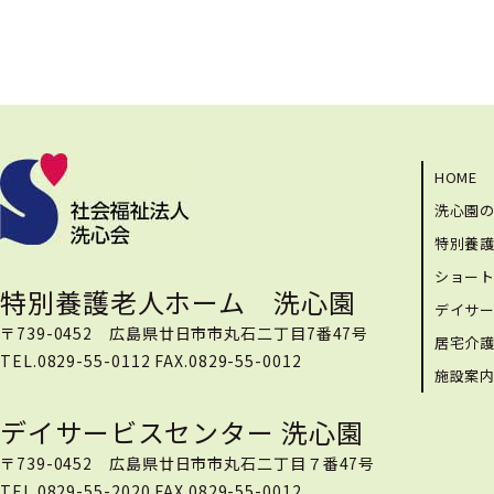
HOME
洗心園
特別養
ショー
特別養護老人ホーム 洗心園
デイサ
〒739-0452 広島県廿日市市丸石二丁目7番47号
居宅介
TEL.0829-55-0112 FAX.0829-55-0012
施設案
デイサービスセンター 洗心園
〒739-0452 広島県廿日市市丸石二丁目７番47号
TEL.0829-55-2020 FAX.0829-55-0012