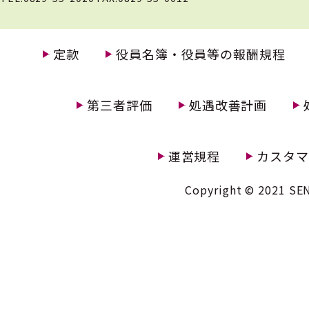
定款
役員名簿・役員等の報酬規程
第三者評価
処遇改善計画
運営規程
カスタマ
Copyright © 2021 SEN