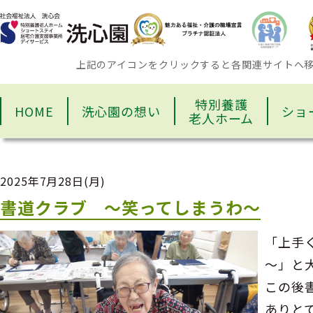
上記のアイコンをクリックすると各関連サイトへ
特別養護
HOME
洗心園の想い
ショ
老人ホーム
2025年7月28日(月)
書道クラブ ～笑ってしまうわ～
「上手
～」と
この後
ありと