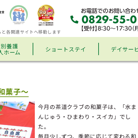
ると各関連サイトへ移動します
特別養護
ショートステイ
デイサー
人ホーム
和菓子～
今月の茶道クラブの和菓子は、「水ま
んじゅう・ひまわり・スイカ」でし
た。
毎月少しずつ、季節に応じて変わる和