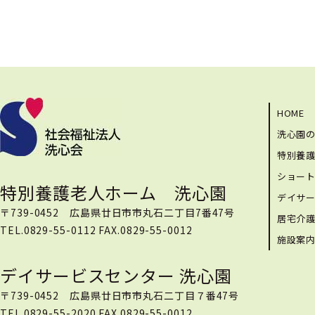
HOME
洗心園
特別養
ショー
特別養護老人ホーム 洗心園
デイサ
〒739-0452 広島県廿日市市丸石二丁目7番47号
居宅介
TEL.0829-55-0112 FAX.0829-55-0012
施設案
デイサービスセンター 洗心園
〒739-0452 広島県廿日市市丸石二丁目７番47号
TEL.0829-55-2020 FAX.0829-55-0012