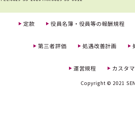
定款
役員名簿・役員等の報酬規程
第三者評価
処遇改善計画
運営規程
カスタマ
Copyright © 2021 SEN