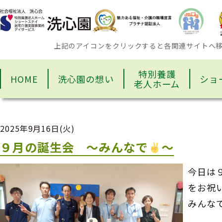
上記のアイコンをクリックすると各関連サイトへ
特別養護
HOME
洗心園の想い
ショ
老人ホーム
2025年9月16日(火)
９月の誕生会 ～みんなで
～
今日は
をお祝
みんな