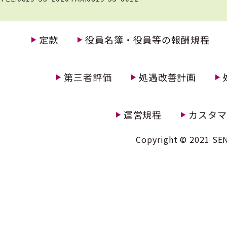
定款
役員名簿・役員等の報酬規程
第三者評価
処遇改善計画
運営規程
カスタマ
Copyright © 2021 SEN