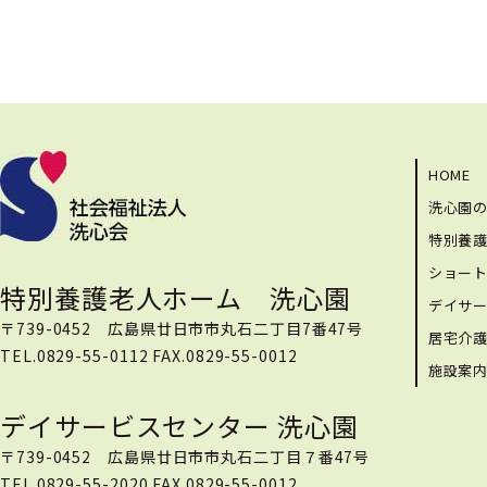
HOME
洗心園
特別養
ショー
特別養護老人ホーム 洗心園
デイサ
〒739-0452 広島県廿日市市丸石二丁目7番47号
居宅介
TEL.0829-55-0112 FAX.0829-55-0012
施設案
デイサービスセンター 洗心園
〒739-0452 広島県廿日市市丸石二丁目７番47号
TEL.0829-55-2020 FAX.0829-55-0012