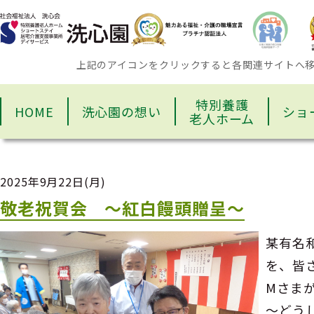
上記のアイコンをクリックすると各関連サイトへ
特別養護
HOME
洗心園の想い
ショ
老人ホーム
2025年9月22日(月)
敬老祝賀会 ～紅白饅頭贈呈～
某有名
を、皆
Мさま
～どう