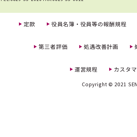
定款
役員名簿・役員等の報酬規程
第三者評価
処遇改善計画
運営規程
カスタマ
Copyright © 2021 SEN