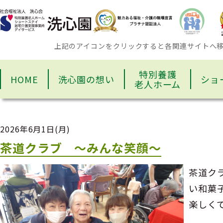
上記のアイコンをクリックすると各関連サイトへ
特別養護
HOME
洗心園の想い
ショ
老人ホーム
2026年6月1日(月)
茶道クラブ ～みんな笑顔～
茶道ク
い和菓
楽しく