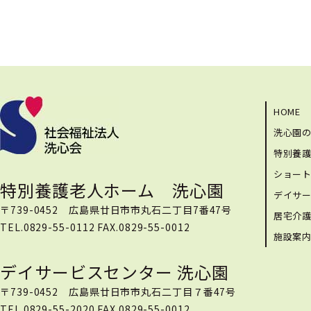
HOME
洗心園
特別養
ショー
特別養護老人ホーム 洗心園
デイサ
〒739-0452 広島県廿日市市丸石二丁目7番47号
居宅介
TEL.0829-55-0112 FAX.0829-55-0012
施設案
デイサービスセンター 洗心園
〒739-0452 広島県廿日市市丸石二丁目７番47号
TEL.0829-55-2020 FAX.0829-55-0012