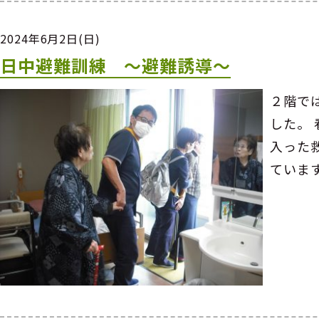
2024年6月2日(日)
日中避難訓練 ～避難誘導～
２階で
した。
入った
ていま