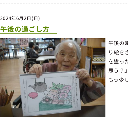
2024年6月2日(日)
午後の過ごし方
午後の
り絵を
を塗っ
思う？
もう少