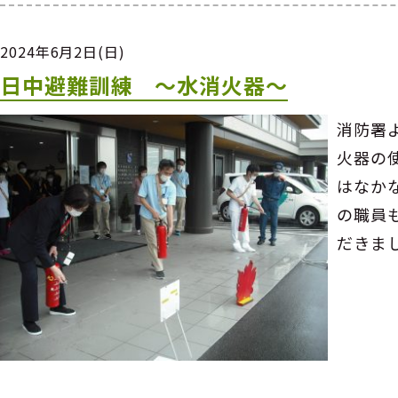
2024年6月2日(日)
日中避難訓練 ～水消火器～
消防署
火器の
はなか
の職員
だきま