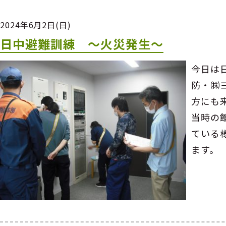
2024年6月2日(日)
日中避難訓練 ～火災発生～
今日は
防・㈱
方にも
当時の
ている
ます。