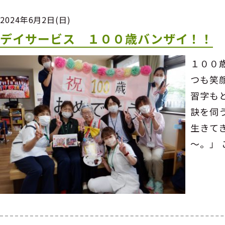
2024年6月2日(日)
デイサービス １００歳バンザイ！！
１００
つも笑
習字も
訣を伺
生きて
～。」