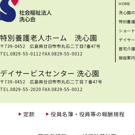
HOME
洗心園
特別養
ショー
特別養護老人ホーム 洗心園
デイサ
〒739-0452 広島県廿日市市丸石二丁目7番47号
居宅介
TEL.0829-55-0112 FAX.0829-55-0012
施設案
デイサービスセンター 洗心園
〒739-0452 広島県廿日市市丸石二丁目７番47号
TEL.0829-55-2020 FAX.0829-55-0012
定款
役員名簿・役員等の報酬規程