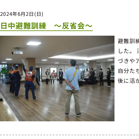
2024年6月2日(日)
日中避難訓練 ～反省会～
避難訓
した。
づきや
自分た
後に活