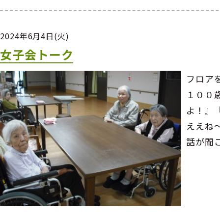
2024年6月4日(火)
女子会トーク
フロア
１００
よ！』
ええね
話が聞