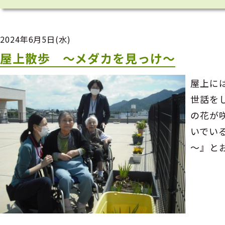
2024年6月5日(水)
屋上散歩 ～メダカを見っけ～
屋上に
世話を
の花が
いでい
～』と