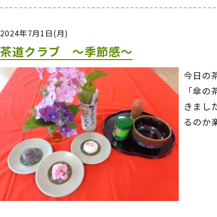
2024年7月1日(月)
茶道クラブ ～季節感～
今日の
「傘の
きまし
るのか