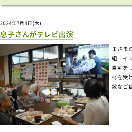
2024年7月4日(木)
息子さんがテレビ出演
Ｉさま
組「イ
自宅を
材を受
敵なご