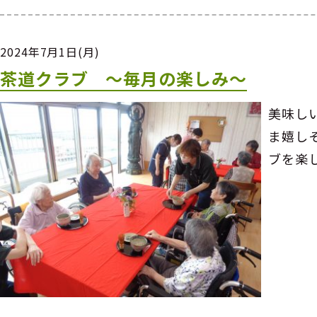
2024年7月1日(月)
茶道クラブ ～毎月の楽しみ～
美味し
ま嬉し
ブを楽