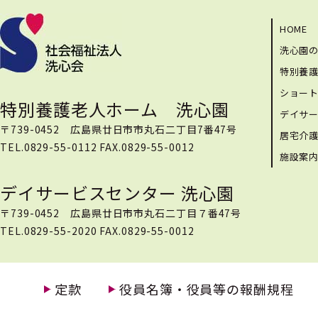
HOME
洗心園
特別養
ショー
特別養護老人ホーム 洗心園
デイサ
〒739-0452 広島県廿日市市丸石二丁目7番47号
居宅介
TEL.0829-55-0112 FAX.0829-55-0012
施設案
デイサービスセンター 洗心園
〒739-0452 広島県廿日市市丸石二丁目７番47号
TEL.0829-55-2020 FAX.0829-55-0012
定款
役員名簿・役員等の報酬規程