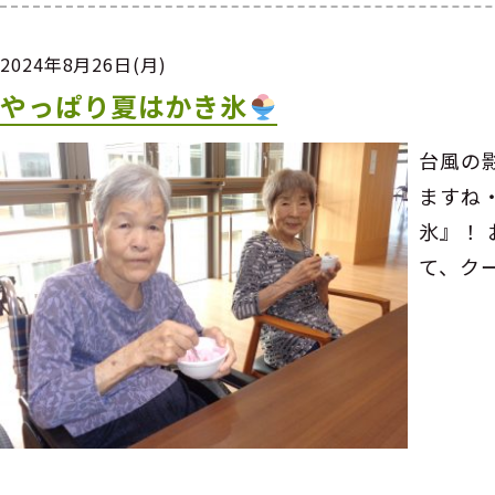
2024年8月26日(月)
やっぱり夏はかき氷
台風の
ますね
氷』！
て、ク