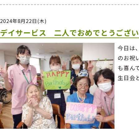
2024年8月22日(木)
デイサービス 二人でおめでとうござ
今日は
のお祝
も喜ん
生日会