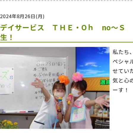
2024年8月26日(月)
デイサービス ＴＨＥ・Oｈ no～Ｓ
生！
私たち
ペシャ
せてい
気と心
ーす！