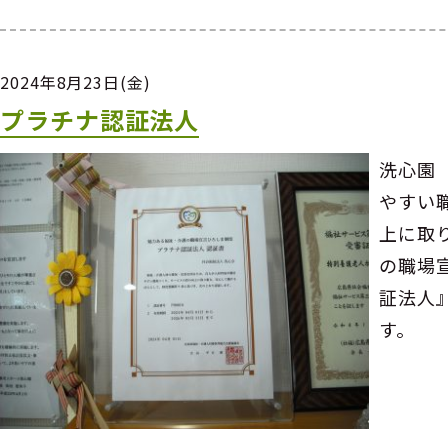
2024年8月23日(金)
プラチナ認証法人
洗心園
やすい
上に取
の職場
証法人
す。