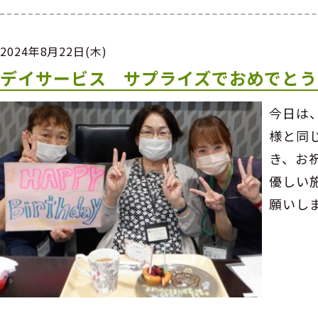
2024年8月22日(木)
デイサービス サプライズでおめでとう
今日は
様と同
き、お
優しい
願いし