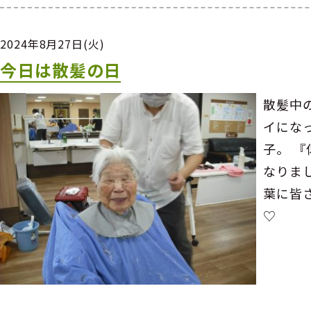
2024年8月27日(火)
今日は散髪の日
散髪中
イにな
子。 
なりま
葉に皆
♡