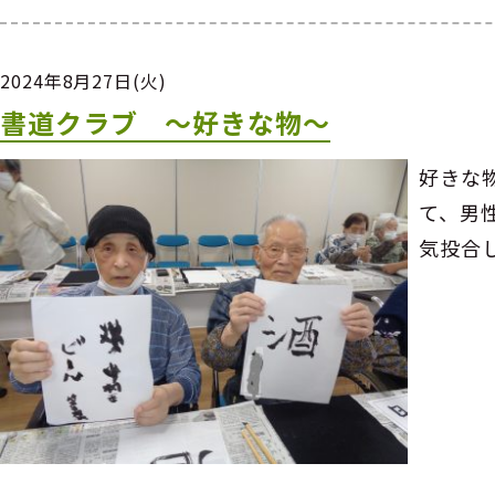
2024年8月27日(火)
書道クラブ ～好きな物～
好きな
て、男
気投合