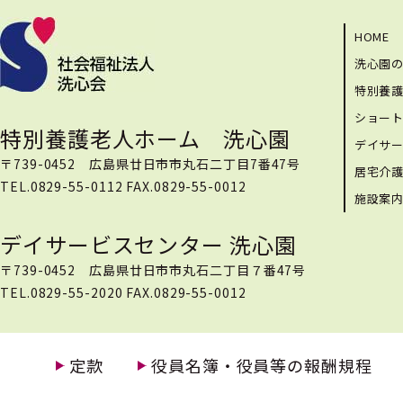
HOME
洗心園
特別養
ショー
特別養護老人ホーム 洗心園
デイサ
〒739-0452 広島県廿日市市丸石二丁目7番47号
居宅介
TEL.0829-55-0112 FAX.0829-55-0012
施設案
デイサービスセンター 洗心園
〒739-0452 広島県廿日市市丸石二丁目７番47号
TEL.0829-55-2020 FAX.0829-55-0012
定款
役員名簿・役員等の報酬規程