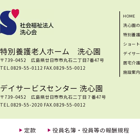
HOME
洗心園
特別養
ショー
特別養護老人ホーム 洗心園
デイサ
〒739-0452 広島県廿日市市丸石二丁目7番47号
居宅介
TEL.0829-55-0112 FAX.0829-55-0012
施設案
デイサービスセンター 洗心園
〒739-0452 広島県廿日市市丸石二丁目７番47号
TEL.0829-55-2020 FAX.0829-55-0012
定款
役員名簿・役員等の報酬規程