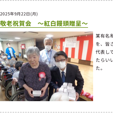
2025年9月22日(月)
敬老祝賀会 ～紅白饅頭贈呈～
某有名
を、皆
代表し
たらい
た。