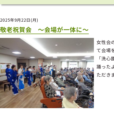
2025年9月22日(月)
敬老祝賀会 ～会場が一体に～
女性会
て会場
「洗心
踊った
ただきま