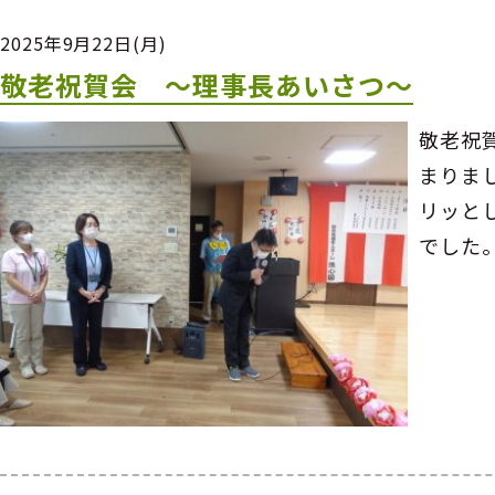
2025年9月22日(月)
敬老祝賀会 ～理事長あいさつ～
敬老祝
まりま
リッと
でした