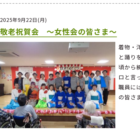
2025年9月22日(月)
敬老祝賀会 ～女性会の皆さま～
着物・
と踊り
頃から
ロと言
職員に
の皆さ