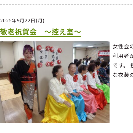
2025年9月22日(月)
敬老祝賀会 ～控え室～
女性会
利用者
です。
な衣装