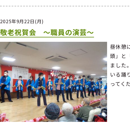
2025年9月22日(月)
敬老祝賀会 ～職員の演芸～
昼休憩
頭」と
ました
いる踊
ってく