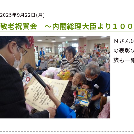
2025年9月22日(月)
敬老祝賀会 ～内閣総理大臣より１０
Ｎさん
の表彰
族も一