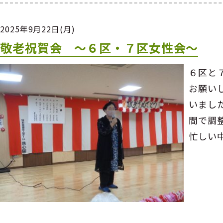
2025年9月22日(月)
敬老祝賀会 ～６区・７区女性会～
６区と
お願い
いまし
間で調
忙しい