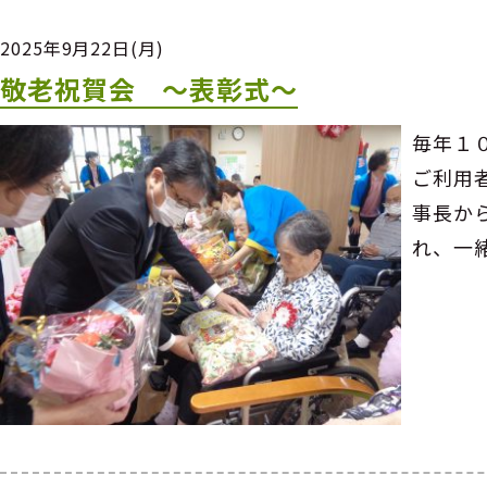
2025年9月22日(月)
敬老祝賀会 ～表彰式～
毎年１
ご利用
事長か
れ、一