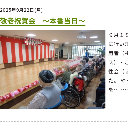
2025年9月22日(月)
敬老祝賀会 ～本番当日～
９月１
に行い
用者（
ス）・
性会（
た。 
を……