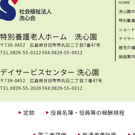
HOME
洗心園
特別養
ショー
特別養護老人ホーム 洗心園
デイサ
〒739-0452 広島県廿日市市丸石二丁目7番47号
居宅介
TEL.0829-55-0112 FAX.0829-55-0012
施設案
デイサービスセンター 洗心園
〒739-0452 広島県廿日市市丸石二丁目７番47号
TEL.0829-55-2020 FAX.0829-55-0012
定款
役員名簿・役員等の報酬規程
第三者評価
処遇改善計画